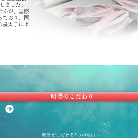
取得しました。
せんが、国際
っており、国
の皇太子によ
明豊のこだわり
- 明豊がこだわる5つの理由 -