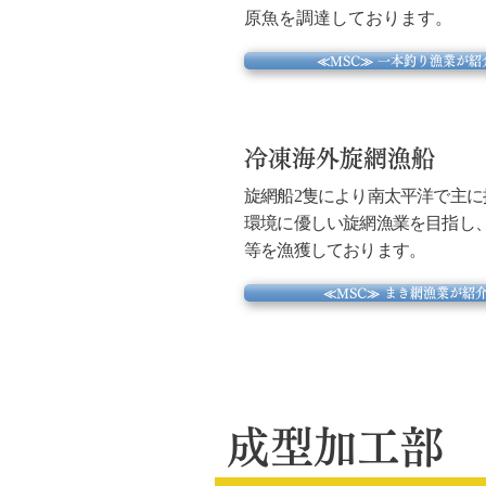
原魚を調達しております。
≪MSC≫ 一本釣り漁業が
冷凍海外旋網漁船
旋網船2隻により南太平洋で主
環境に優しい旋網漁業を目指し
等を漁獲しております。
≪MSC≫ まき網漁業が紹
成型加工部