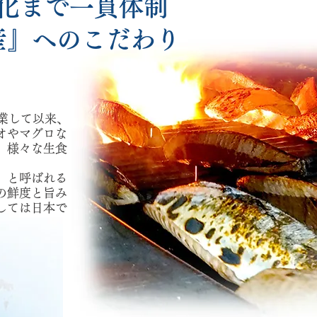
化まで一貫体制
産』へのこだわり
創業して以来、
オやマグロな
、様々な生食
」と呼ばれる
の鮮度と旨み
しては日本で