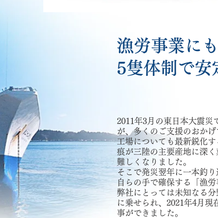
漁労事業に
5隻体制で安
2011年3月の東日本大震
が、多くのご支援のおかげ
工場についても最新鋭化す
痕が三陸の主要産地に深く
難しくなりました。
そこで発災翌年に一本釣り
自らの手で確保する「漁労
弊社にとっては未知なる分
に乗せられ、2021年4月
事ができました。