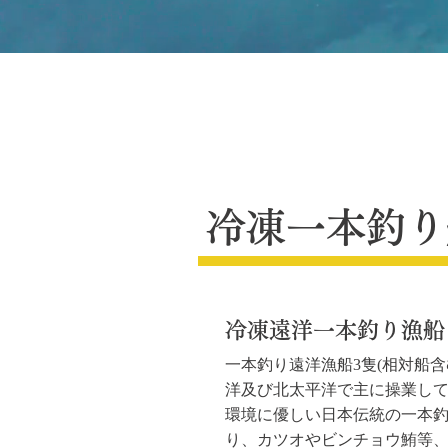
冷凍一本釣り
冷凍遠洋一本釣り漁船
一本釣り遠洋漁船3隻(相対船含
洋及び北太平洋で主に操業し
環境に優しい日本伝統の一本
り、カツオやビンチョウ鮪等