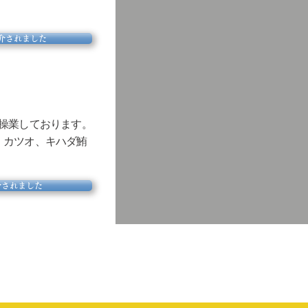
紹介されました
に操業しております。
、カツオ、キハダ鮪
介されました